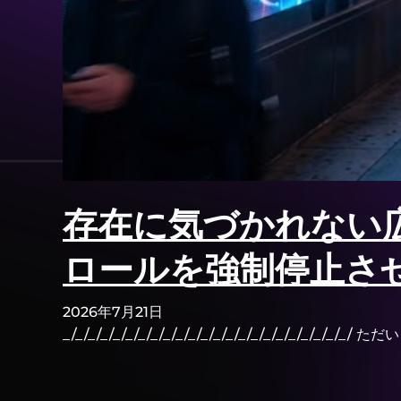
存在に気づかれない
ロールを強制停止さ
2026年7月21日
_/_/_/_/_/_/_/_/_/_/_/_/_/_/_/_/_/_/_/_/_/_/_/ 