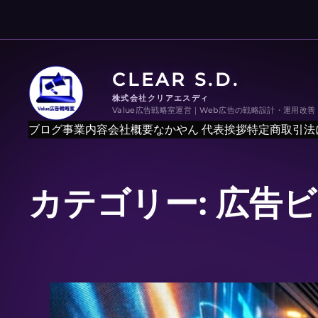
内
容
を
ス
CLEAR S.D.
キ
ッ
株式会社クリアエスディ
Value広告戦略室運営｜Web広告の戦略設計・運用改
プ
ブログ
事業内容
会社概要
なかやん 代表挨拶
特定商取引法
カテゴリー:
広告ビ