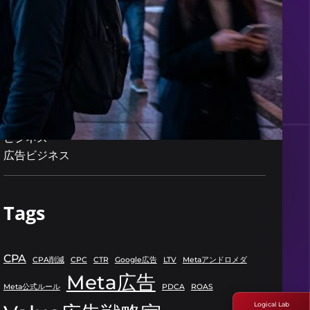
Categories
Meta広告
PDCA
ROAS
ビジネス
広告ビジネス
Tags
CPA
CPA削減
CPC
CTR
Google広告
LTV
Metaアンドロメダ
Meta広告
Meta公式ルール
PDCA
ROAS
Logical Lab