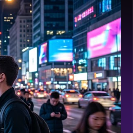
S
Search
e
a
r
Latest Posts
c
h
存在に気づかれない広告は悪。顧客のスクロールを
強制停止させるフックの正体
獲得を増やしたいから予算2倍にした瞬間、CPAが
高騰して自滅する経営者の共通点
CPA高騰より恐ろしい。クリック率爆上げの裏で手
元がショートする「数字のマジック」
「綺麗で整った文章」が、あなたの広告を最速で自
滅させる明確なロジック
「簡単に稼げるノウハウ」という退屈な言葉が、あ
なたの事業を殺す