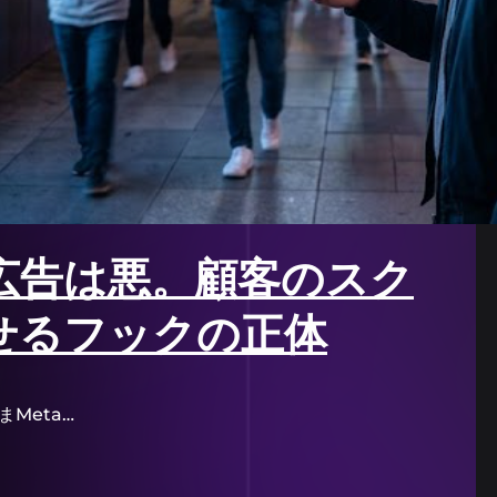
広告は悪。顧客のスク
せるフックの正体
ただいまMeta…