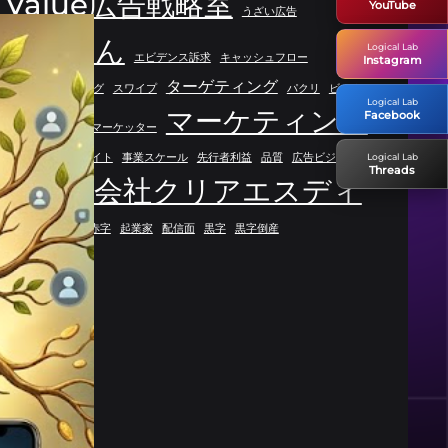
Value広告戦略室
YouTube
うざい広告
なかやん
Logical Lab
エビデンス訴求
キャッシュフロー
Instagram
ターゲティング
コピーライティング
スワイプ
パクリ
ビジネス
Logical Lab
マーケティング
Facebook
フィルター能力
マーケッター
Logical Lab
リスト構築
リライト
事業スケール
先行者利益
品質
広告ビジネス
Threads
株式会社クリアエスディ
本質
競合
資金配分
赤字
起業家
配信面
黒字
黒字倒産