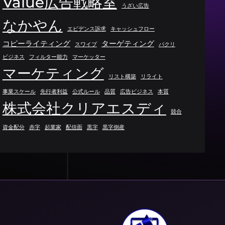
Value広告戦略室
うざい広告
なかやん
エビデンス訴求
キャッシュフロー
コピーライティング
ターゲティング
スワイプ
パクリ
ビジネス
フィルター能力
マーケッター
マーケティング
リスト構築
リライト
事業スケール
先行者利益
公式ルール
品質
広告ビジネス
本質
株式会社クリアエスディ
競合
資金配分
赤字
起業家
配信面
黒字
黒字倒産