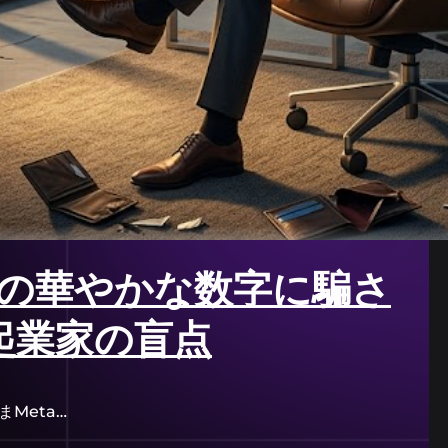
え」の華やかな数字に騙さ
起業家の盲点
ただいまMeta…