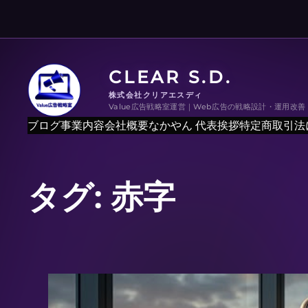
内
容
を
ス
CLEAR S.D.
キ
ッ
株式会社クリアエスディ
Value広告戦略室運営｜Web広告の戦略設計・運用改
プ
ブログ
事業内容
会社概要
なかやん 代表挨拶
特定商取引法
タグ:
赤字