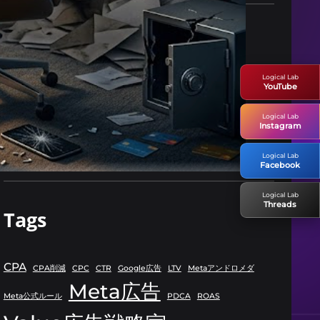
Categories
Logical Lab
YouTube
Meta広告
PDCA
Logical Lab
ROAS
Instagram
ビジネス
Logical Lab
広告ビジネス
Facebook
Logical Lab
Threads
Tags
CPA
CPA削減
CPC
CTR
Google広告
LTV
Metaアンドロメダ
Meta広告
Meta公式ルール
PDCA
ROAS