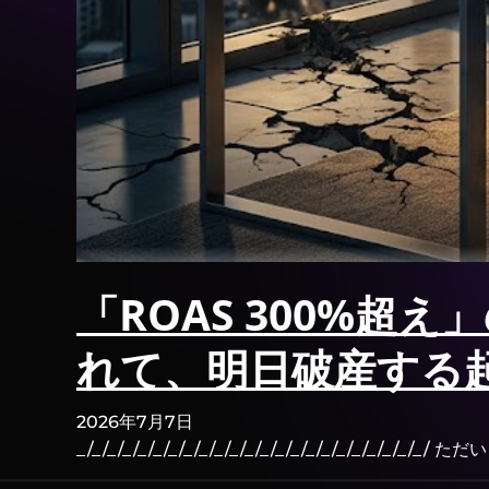
「ROAS 300%超
れて、明日破産する
2026年7月7日
_/_/_/_/_/_/_/_/_/_/_/_/_/_/_/_/_/_/_/_/_/_/_/ 